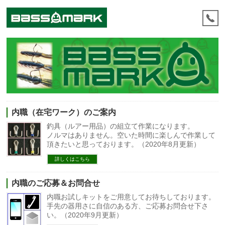
内職（在宅ワーク）のご案内
釣具（ルアー用品）の組立て作業になります。
ノルマはありません。空いた時間に楽しんで作業して
頂きたいと思っております。（2020年8月更新）
詳しくはこちら
内職のご応募＆お問合せ
内職お試しキットをご用意してお待ちしております。
手先の器用さに自信のある方、ご応募お問合せ下さ
い。（2020年9月更新）