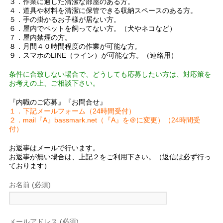
３．作業に適した清潔な部屋のある方。
４．道具や材料を清潔に保管できる収納スペースのある方。
５．手の掛かるお子様が居ない方。
６．屋内でペットを飼ってない方。（犬やネコなど）
７．屋内禁煙の方。
８．月間４０時間程度の作業が可能な方。
９．スマホのLINE（ライン）が可能な方。（連絡用）
条件に合致しない場合で、どうしても応募したい方は、対応策を
お考えの上、ご相談下さい。
『内職のご応募』『お問合せ』
１．下記メールフォーム（24時間受付）
２．mail『A』bassmark.net（『A』を＠に変更）（24時間受
付）
お返事はメールで行います。
お返事が無い場合は、上記２をご利用下さい。
（返信は必ず行っ
ております）
お名前 (必須)
メールアドレス (必須)